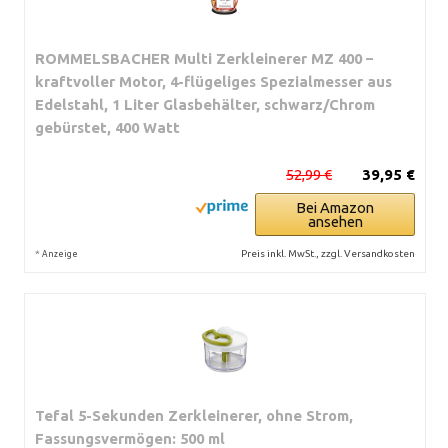
ROMMELSBACHER Multi Zerkleinerer MZ 400 –
kraftvoller Motor, 4-flügeliges Spezialmesser aus
Edelstahl, 1 Liter Glasbehälter, schwarz/Chrom
gebürstet, 400 Watt
52,99 €
39,95 €
Bei Amazon
ansehen
*
Preis inkl. MwSt., zzgl. Versandkosten
Anzeige
Tefal 5-Sekunden Zerkleinerer, ohne Strom,
Fassungsvermögen: 500 ml