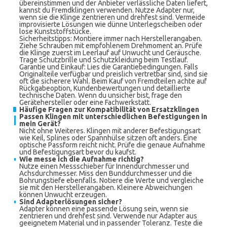
übereinstimmen und der Anbieter verlässliche Daten liefert,
kannst du Fremdklingen verwenden. Nutze Adapter nur,
wenn sie die Klinge zentrieren und drehfest sind. Vermeide
improvisierte Lösungen wie dünne Unterlegscheiben oder
lose Kunststoffstücke.
Sicherheitstipps: Montiere immer nach Herstellerangaben.
Ziehe Schrauben mit empfohlenem Drehmoment an. Prüfe
die Klinge zuerst im Leerlauf auf Unwucht und Geräusche.
Trage Schutzbrille und Schutzkleidung beim Testlauf.
Garantie und Einkauf: Lies die Garantiebedingungen. Falls
Originalteile verfügbar und preislich vertretbar sind, sind sie
oft die sicherere Wahl. Beim Kauf von Fremdteilen achte auf
Rückgabeoption, Kundenbewertungen und detaillierte
technische Daten. Wenn du unsicher bist, frage den
Gerätehersteller oder eine Fachwerkstatt.
Häufige Fragen zur Kompatibilität von Ersatzklingen
Passen Klingen mit unterschiedlichen Befestigungen in
mein Gerät?
Nicht ohne Weiteres. Klingen mit anderer Befestigungsart
wie Keil, Splines oder Spannhülse sitzen oft anders. Eine
optische Passform reicht nicht. Prüfe die genaue Aufnahme
und Befestigungsart bevor du kaufst.
Wie messe ich die Aufnahme richtig?
Nutze einen Messschieber für Innendurchmesser und
Achsdurchmesser. Miss den Bunddurchmesser und die
Bohrungstiefe ebenfalls. Notiere die Werte und vergleiche
sie mit den Herstellerangaben. Kleinere Abweichungen
können Unwucht erzeugen.
Sind Adapterlösungen sicher?
Adapter können eine passende Lösung sein, wenn sie
zentrieren und drehfest sind. Verwende nur Adapter aus
geeignetem Material und in passender Toleranz. Teste die