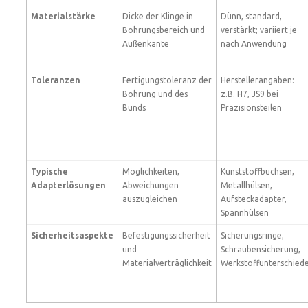
Materialstärke
Dicke der Klinge in
Dünn, standard,
Bohrungsbereich und
verstärkt; variiert je
Außenkante
nach Anwendung
Toleranzen
Fertigungstoleranz der
Herstellerangaben:
Bohrung und des
z.B. H7, JS9 bei
Bunds
Präzisionsteilen
Typische
Möglichkeiten,
Kunststoffbuchsen,
Adapterlösungen
Abweichungen
Metallhülsen,
auszugleichen
Aufsteckadapter,
Spannhülsen
Sicherheitsaspekte
Befestigungssicherheit
Sicherungsringe,
und
Schraubensicherung,
Materialverträglichkeit
Werkstoffunterschied