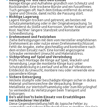
Reinigung vor und nach dem Einbau
Reinige Klinge und Aufnahme gründlich von Schmutz und
Rückständen. Eine trockene Bürste und ein fusselfreies
Tuch genügen oft. Nach dem Einbau entfernst du erneut
Späne und Ölreste, damit nichts die Passung stört.
Richtige Lagerung
Lagere Klingen trocken und getrennt, am besten mit
Schutzummantelung oder in der Originalverpackung. So
verhinderst du Stöße und Korrosion. Vorher: Kratzer und
Rost. Nachher: längere Standzeit und konstante
Schneidleistung.
Drehmoment und Festziehen
Ziehe Befestigungen mit dem vom Hersteller empfohlenen
Drehmoment an oder nutze einen Drehmomentschlüssel.
Fehlt die Angabe, ziehe gleichmäßig und kontrolliere nach
dem ersten Einsatz nach. Eine korrekt angezogene
Schraube vermindert Unwucht und Materialstress.
Sichtprüfung auf Spiel und Verwindung
Prüfe nach Montage die Klinge auf Spiel, Wackeln und
Verwindung. Lege die montierte Klinge kurz unter
Schutzabdeckung in Leerlauf und achte auf Vibrationen.
Entdeckst du Unwucht, montiere neu oder verwende eine
passendere Klinge.
Sichere Entsorgung
Wickele stumpfe oder beschädigte Klingen sicher in dickes
Material und kennzeichne die Verpackung. Bringe
Metallteile zur Wertstoffsammlung oder zum Recyclinghof.
So vermeidest du Verletzungen beim Transport und
Entsorgen.
Do’s und Don’ts beim Einsatz von Ersatzklingen
verschiedener Hersteller
Diese Gegenüberstellung hilft dir, typische Fehler zu