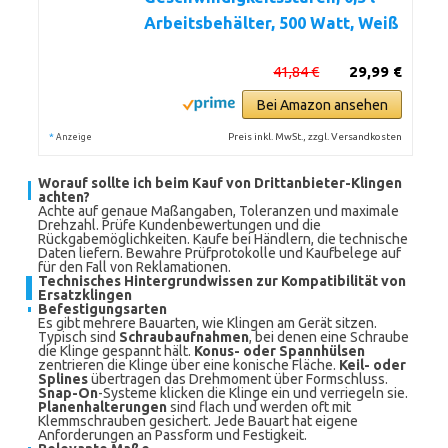
Arbeitsbehälter, 500 Watt, Weiß
41,84 €
29,99 €
Bei Amazon ansehen
*
Preis inkl. MwSt., zzgl. Versandkosten
Anzeige
Worauf sollte ich beim Kauf von Drittanbieter-Klingen
achten?
Achte auf genaue Maßangaben, Toleranzen und maximale
Drehzahl. Prüfe Kundenbewertungen und die
Rückgabemöglichkeiten. Kaufe bei Händlern, die technische
Daten liefern. Bewahre Prüfprotokolle und Kaufbelege auf
für den Fall von Reklamationen.
Technisches Hintergrundwissen zur Kompatibilität von
Ersatzklingen
Befestigungsarten
Es gibt mehrere Bauarten, wie Klingen am Gerät sitzen.
Typisch sind
Schraubaufnahmen
, bei denen eine Schraube
die Klinge gespannt hält.
Konus- oder Spannhülsen
zentrieren die Klinge über eine konische Fläche.
Keil- oder
Splines
übertragen das Drehmoment über Formschluss.
Snap-On
-Systeme klicken die Klinge ein und verriegeln sie.
Planenhalterungen
sind flach und werden oft mit
Klemmschrauben gesichert. Jede Bauart hat eigene
Anforderungen an Passform und Festigkeit.