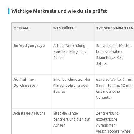
Wichtige Merkmale und wie du sie prüfst
MERKMAL
WAS PRÜFEN
TYPISCHE VARIANTEN
Befestigungstyp
Art der Verbindung
Schraube mit Mutter,
zwischen Klinge und
Konusaufnahme,
Gerät
Spannhülse, Keil,
Splines
Aufnahme-
Innendurchmesser der
gängige Werte: 6 mm,
Durchmesser
Klingenbohrung oder
8 mm, 10 mm, 12 mm
Buchse
und metrische
Varianten
Achslage / Flucht
Sitzt die Klinge
Zentrierbund,
zentriert und plan zur
exzentrische
Achse?
Aufnahmen,
verschiebbare Achse