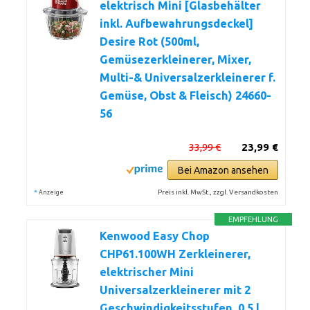
elektrisch Mini [Glasbehälter
inkl. Aufbewahrungsdeckel]
Desire Rot (500ml,
Gemüsezerkleinerer, Mixer,
Multi-& Universalzerkleinerer f.
Gemüse, Obst & Fleisch) 24660-
56
33,99 €
23,99 €
Bei Amazon ansehen
*
Preis inkl. MwSt., zzgl. Versandkosten
Anzeige
EMPFEHLUNG
Kenwood Easy Chop
CHP61.100WH Zerkleinerer,
elektrischer Mini
Universalzerkleinerer mit 2
Geschwindigkeitsstufen, 0,5 l