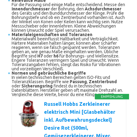
Relevante Maße
Für die Passung sind einige Maße entscheidend. Messe den
Innendurchmesser
der Bohrung, den
Achsdurchmesser
des Geräts und den Bunddurchmesser der Klinge. Prüfe die
Bohrungstiefe und ob ein Zentrierbund vorhanden ist. Auch
der Winkel von Konen oder Keilen kann wichtig sein. Nutze
Messschieber oder Innenlehren. Kleine Abweichungen
können Unwucht oder Spiel verursachen.
Materialeigenschaften und Toleranzen
Materialwahl beeinflusst Haltbarkeit und Verträglichkeit.
Härtere Materialien halten länger, können aber schärfer
reagieren, wenn sie falsch gespannt werden. Toleranzen
geben an, wie genau Maße eingehalten werden. Übliche
Begriffe sind
H7
oder
h6
für Bohrungs- und Wellensitze.
Engere Toleranzen verringern Spiel und Unwucht. Wenn
Toleranzangaben fehlen, steigt das Risiko für Vibrationen
und vorzeitigen Verschleiß.
Normen und gebräuchliche Begriffe
In vielen technischen Bereichen gelten ISO-Fits und
Toleranzklassen. Begriffe wie
Passung
,
Zentrierbund
oder
Sicherungsring
findest du in technischen
Datenblättern. Hersteller geben oft maximale Drehzahl an.
Vergleiche diese Werte, bevor du eine Klinge einsetzt.
EMPFEHLUNG
Russell Hobbs Zerkleinerer
elektrisch Mini [Glasbehälter
inkl. Aufbewahrungsdeckel]
Desire Rot (500ml,
Gemüsezerkleinerer, Mixer,