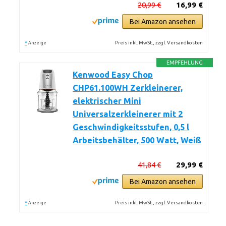
20,99 €
16,99 €
Bei Amazon ansehen
*
Preis inkl. MwSt., zzgl. Versandkosten
Anzeige
EMPFEHLUNG
Kenwood Easy Chop
CHP61.100WH Zerkleinerer,
elektrischer Mini
Universalzerkleinerer mit 2
Geschwindigkeitsstufen, 0,5 l
Arbeitsbehälter, 500 Watt, Weiß
41,84 €
29,99 €
Bei Amazon ansehen
*
Preis inkl. MwSt., zzgl. Versandkosten
Anzeige