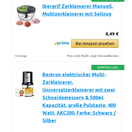
Ibergrif Zerkleinerer Manuell,
Multizerkleinerer mit Seilzug
8,49 €
Bei Amazon ansehen
*
Preis inkl. MwSt., zzgl. Versandkosten
Anzeige
EMPFEHLUNG
Bestron elektrischer Multi-
Zerkleinerer,
Universalzerkleinerer mit zwei
Schneidemessern & 500ml
Kapazität, große Pulstaste, 400
Watt, AKC200, Farbe: Schwarz /
Silber