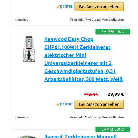
Bei Amazon ansehen
*
Preis inkl. MwSt., zzgl. Versandkosten
Anzeige
EMPFEHLUNG
Kenwood Easy Chop
CHP61.100WH Zerkleinerer,
elektrischer Mini
Universalzerkleinerer mit 2
Geschwindigkeitsstufen, 0,5 l
Arbeitsbehälter, 500 Watt, Weiß
41,84 €
29,99 €
Bei Amazon ansehen
*
Preis inkl. MwSt., zzgl. Versandkosten
Anzeige
EMPFEHLUNG
Ibergrif Zerkleinerer Manuell,