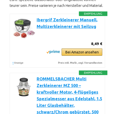
teurer sein. Preise variieren je nach Hersteller und Material.
EMPFEHLUNG
Ibergrif Zerkleinerer Manuell,
Multizerkleinerer mit Seilzug
8,49 €
Bei Amazon ansehen
*
Preis inkl. MwSt., zzgl. Versandkosten
Anzeige
EMPFEHLUNG
ROMMELSBACHER Multi
Zerkleinerer MZ 500 –
kraftvoller Motor, 4-flügeliges
Spezialmesser aus Edelstahl, 1,5
Liter Glasbehälter,
schwarz/Chrom gebürstet, 500