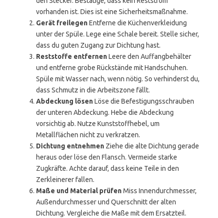
den Stecker. Bestätige, dass kein Reststrom
vorhanden ist. Dies ist eine Sicherheitsmaßnahme.
Gerät freilegen
Entferne die Küchenverkleidung
unter der Spüle. Lege eine Schale bereit. Stelle sicher,
dass du guten Zugang zur Dichtung hast.
Reststoffe entfernen
Leere den Auffangbehälter
und entferne grobe Rückstände mit Handschuhen.
Spüle mit Wasser nach, wenn nötig. So verhinderst du,
dass Schmutz in die Arbeitszone fällt.
Abdeckung lösen
Löse die Befestigungsschrauben
der unteren Abdeckung. Hebe die Abdeckung
vorsichtig ab. Nutze Kunststoffhebel, um
Metallflächen nicht zu verkratzen.
Dichtung entnehmen
Ziehe die alte Dichtung gerade
heraus oder löse den Flansch. Vermeide starke
Zugkräfte. Achte darauf, dass keine Teile in den
Zerkleinerer fallen.
Maße und Material prüfen
Miss Innendurchmesser,
Außendurchmesser und Querschnitt der alten
Dichtung. Vergleiche die Maße mit dem Ersatzteil.