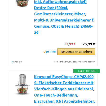
inkl. Aufbewahrungsdeckel]
Desire Rot (500ml,
Gemüsezerkleinerer, Mixer,
Multi-& Universalzerkleinerer f.
Gemüse, Obst & Fleisch) 24660-
56
33,99 €
23,99 €
Bei Amazon ansehen
*
Preis inkl. MwSt., zzgl. Versandkosten
Anzeige
EMPFEHLUNG
Kenwood EasyChop+ CHP62.400
SI Elektrischer Zerkleinerer mit
Vierfach-Klingen aus Edelstahl,
One-Touch-Bedienung,
Eiscrusher, 0,6 l Arbeitsbehälter,