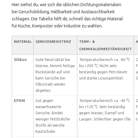
Hier siehst du, wie sich die üblichen Dichtungsmaterialien
bei Geruchsbildung, Haltbarkeit und Austauschbarkeit
schlagen. Die Tabelle hilft dir, schnell das richtige Material
für Küche, Komposter oder Industrie zu wählen.
MATERIAL
GERUCHSRESISTENZ
TEMP.- &
CHEMIKALIENBESTÄNDIGKEIT
Silikon
Gute Neutralität bei
Temperaturbereich ca. -60 °C
O
Wärme. Nimmt fettige
bis +200 °C. Nicht sehr
F
Rückstände auf und
beständig gegen Petroleum
a
kann Gerüche bei
und starke Lösungsmittel.
G
Ölkontakt wieder
abgeben.
EPDM
Gut gegen
Temperaturbereich ca. -40 °C
G
wasserbasierte
bis +120 °C. Sehr beständig
F
Gerüche. Bindet
gegen Wasser, Dampf und
s
weniger fettlösliche
Laugen. Schlechter gegen Öle.
t
Stoffe als weiche
Kautschuke.