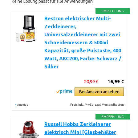
Keine Lösung passt für alle Anwendungen.
EMPFEHLUNG
Bestron elektrischer Multi-
Zerkleinerer,
Universalzerkleinerer mit zwei
Schneidemessern & 500ml
Kapazität, große Pulstaste, 400
Watt, AKC200, Farbe: Schwarz /
Silber
20,99 €
16,99 €
Bei Amazon ansehen
*
Preis inkl. MwSt., zzgl. Versandkosten
Anzeige
EMPFEHLUNG
Russell Hobbs Zerkleinerer
elektrisch Mini [Glasbehälter