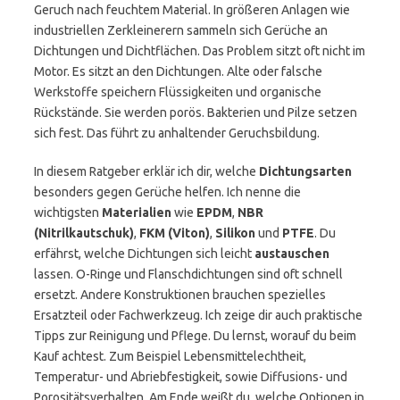
Geruch nach feuchtem Material. In größeren Anlagen wie
industriellen Zerkleinerern sammeln sich Gerüche an
Dichtungen und Dichtflächen. Das Problem sitzt oft nicht im
Motor. Es sitzt an den Dichtungen. Alte oder falsche
Werkstoffe speichern Flüssigkeiten und organische
Rückstände. Sie werden porös. Bakterien und Pilze setzen
sich fest. Das führt zu anhaltender Geruchsbildung.
In diesem Ratgeber erklär ich dir, welche
Dichtungsarten
besonders gegen Gerüche helfen. Ich nenne die
wichtigsten
Materialien
wie
EPDM
,
NBR
(Nitrilkautschuk)
,
FKM (Viton)
,
Silikon
und
PTFE
. Du
erfährst, welche Dichtungen sich leicht
austauschen
lassen. O-Ringe und Flanschdichtungen sind oft schnell
ersetzt. Andere Konstruktionen brauchen spezielles
Ersatzteil oder Fachwerkzeug. Ich zeige dir auch praktische
Tipps zur Reinigung und Pflege. Du lernst, worauf du beim
Kauf achtest. Zum Beispiel Lebensmittelechtheit,
Temperatur- und Abriebfestigkeit, sowie Diffusions- und
Porositätsverhalten. Am Ende weißt du, welche Optionen in