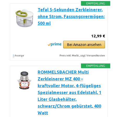
EMPFEHLUNG
Tefal 5-Sekunden Zerkleinerer,
ohne Strom, Fassungsvermögen:
500 ml
12,99 €
Bei Amazon ansehen
*
Preis inkl. MwSt., zzgl. Versandkosten
Anzeige
EMPFEHLUNG
ROMMELSBACHER Multi
Zerkleinerer MZ 400 –
kraftvoller Motor, 4-flügeliges
Spezialmesser aus Edelstahl, 1
Liter Glasbehälter,
schwarz/Chrom gebürstet, 400
Watt