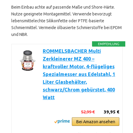
Beim Einbau achte auf passende Maße und Shore-Härte.
Nutze geeignete Montagemittel. Verwende bevorzugt
lebensmittelechte Silikonfette oder PTFE-basierte
Schmiermittel. Vermeide ölbasierte Schmierstoffe bei EPDM
und NBR.
EMPFEHLUNG
ROMMELSBACHER Multi
Zerkleinerer MZ 400 –
kraftvoller Motor, 4-flügeliges
Spezialmesser aus Edelstahl, 1
Liter Glasbehälter,
schwarz/Chrom gebürstet, 400
Watt
52,99 €
39,95 €
Bei Amazon ansehen