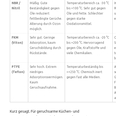
NBR /
Mäßig. Gute
Temperaturbereich ca. -30 °C
W
Nitril
Beständigkeit gegen
bis +100 °C. Sehr gut gegen
R
Öle reduziert
Öle und Fette. Schlechter
u
fettbedingte Gerüche.
gegen starke
e
Alterung durch Ozon
Oxidationsmittel.
möglich.
FKM
Sehr gut. Geringe
Temperaturbereich ca. -20 °C
O
(Viton)
Adsorption, kaum
bis +200 °C. Hervorragend
S
Geruchsbildung durch
gegen Öle, Kraftstoffe und
e
Rückstände.
viele Chemikalien.
t
b
PTFE
Sehr hoch. Extrem
Temperaturbeständig bis
A
(Teflon)
niedriges
>+250 °C. Chemisch inert
s
Adsorptionsvermögen.
gegen fast alle Medien.
G
Kaum
F
Geruchsaufnahme.
B
A
a
Kurz gesagt. Für geruchsarme Küchen- und