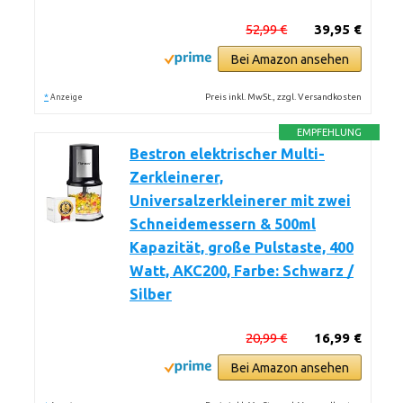
52,99 €
39,95 €
Bei Amazon ansehen
*
Preis inkl. MwSt., zzgl. Versandkosten
Anzeige
EMPFEHLUNG
Bestron elektrischer Multi-
Zerkleinerer,
Universalzerkleinerer mit zwei
Schneidemessern & 500ml
Kapazität, große Pulstaste, 400
Watt, AKC200, Farbe: Schwarz /
Silber
20,99 €
16,99 €
Bei Amazon ansehen