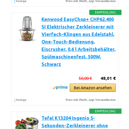
*
Preis inkl. MwSt., zzgl. Versandkosten
Anzeige
EMPFEHLUNG
Kenwood EasyChop+ CHP62.400
SI Elektrischer Zerkleinerer mit
Vierfach-Klingen aus Edelstahl,
One-Touch-Bedienung,
Eiscrusher, 0,6 l Arbeitsbehälter,
Spülmaschinenfest, 500W,
Schwarz
50,00 €
48,01 €
Bei Amazon ansehen
*
Preis inkl. MwSt., zzgl. Versandkosten
Anzeige
EMPFEHLUNG
Tefal K13204 Ingenio 5-
Sekunden-Zerkleinerer ohne