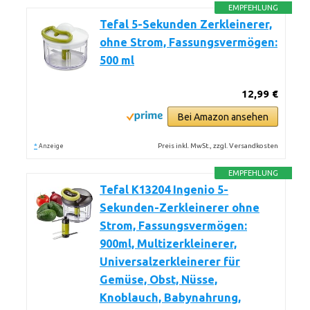
EMPFEHLUNG
Tefal 5-Sekunden Zerkleinerer,
ohne Strom, Fassungsvermögen:
500 ml
12,99 €
Bei Amazon ansehen
*
Preis inkl. MwSt., zzgl. Versandkosten
Anzeige
EMPFEHLUNG
Tefal K13204 Ingenio 5-
Sekunden-Zerkleinerer ohne
Strom, Fassungsvermögen:
900ml, Multizerkleinerer,
Universalzerkleinerer für
Gemüse, Obst, Nüsse,
Knoblauch, Babynahrung,