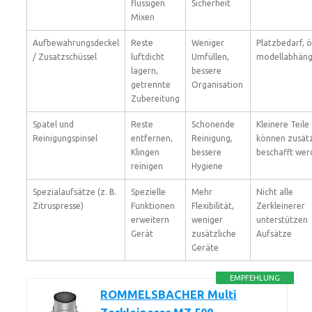
flüssigen
Sicherheit
Mixen
Aufbewahrungsdeckel
Reste
Weniger
Platzbedarf, ö
/ Zusatzschüssel
luftdicht
Umfüllen,
modellabhäng
lagern,
bessere
getrennte
Organisation
Zubereitung
Spatel und
Reste
Schonende
Kleinere Teile
Reinigungspinsel
entfernen,
Reinigung,
können zusätz
Klingen
bessere
beschafft wer
reinigen
Hygiene
Spezialaufsätze (z. B.
Spezielle
Mehr
Nicht alle
Zitruspresse)
Funktionen
Flexibilität,
Zerkleinerer
erweitern
weniger
unterstützen
Gerät
zusätzliche
Aufsätze
Geräte
EMPFEHLUNG
ROMMELSBACHER Multi