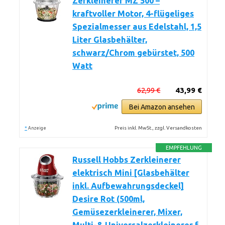
Zerkleinerer MZ 500 –
kraftvoller Motor, 4-flügeliges
Spezialmesser aus Edelstahl, 1,5
Liter Glasbehälter,
schwarz/Chrom gebürstet, 500
Watt
62,99 €
43,99 €
Bei Amazon ansehen
*
Preis inkl. MwSt., zzgl. Versandkosten
Anzeige
EMPFEHLUNG
Russell Hobbs Zerkleinerer
elektrisch Mini [Glasbehälter
inkl. Aufbewahrungsdeckel]
Desire Rot (500ml,
Gemüsezerkleinerer, Mixer,