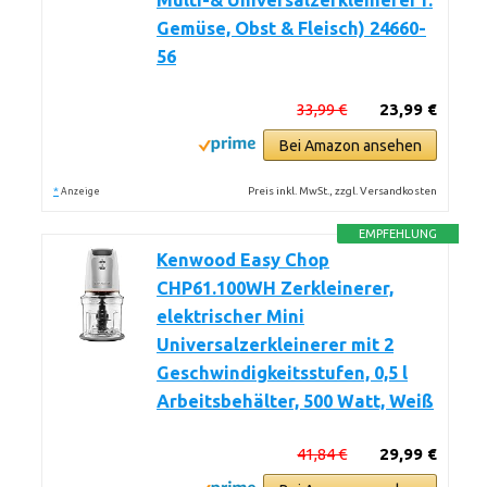
Multi-& Universalzerkleinerer f.
Gemüse, Obst & Fleisch) 24660-
56
33,99 €
23,99 €
Bei Amazon ansehen
*
Preis inkl. MwSt., zzgl. Versandkosten
Anzeige
EMPFEHLUNG
Kenwood Easy Chop
CHP61.100WH Zerkleinerer,
elektrischer Mini
Universalzerkleinerer mit 2
Geschwindigkeitsstufen, 0,5 l
Arbeitsbehälter, 500 Watt, Weiß
41,84 €
29,99 €