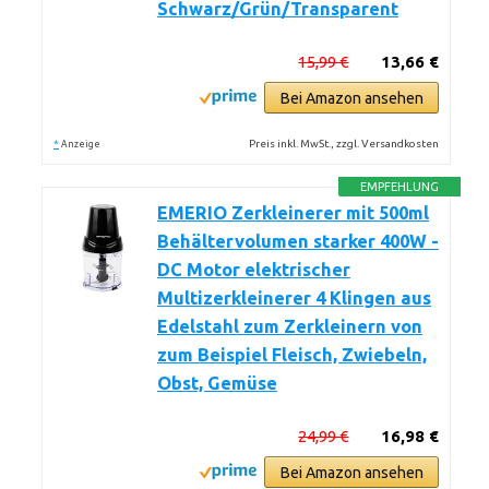
Schwarz/Grün/Transparent
15,99 €
13,66 €
Bei Amazon ansehen
*
Preis inkl. MwSt., zzgl. Versandkosten
Anzeige
EMPFEHLUNG
EMERIO Zerkleinerer mit 500ml
Behältervolumen starker 400W -
DC Motor elektrischer
Multizerkleinerer 4 Klingen aus
Edelstahl zum Zerkleinern von
zum Beispiel Fleisch, Zwiebeln,
Obst, Gemüse
24,99 €
16,98 €
Bei Amazon ansehen