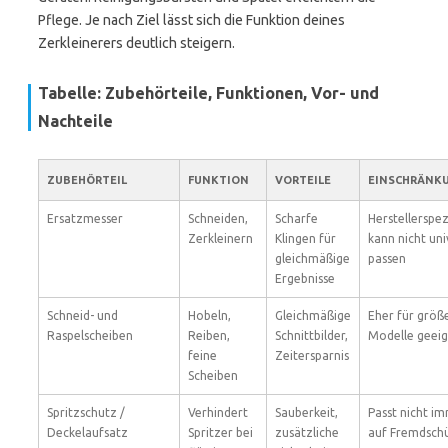
Pflege. Je nach Ziel lässt sich die Funktion deines
Zerkleinerers deutlich steigern.
Tabelle: Zubehörteile, Funktionen, Vor- und
Nachteile
ZUBEHÖRTEIL
FUNKTION
VORTEILE
EINSCHRÄNK
Ersatzmesser
Schneiden,
Scharfe
Herstellerspez
Zerkleinern
Klingen für
kann nicht uni
gleichmäßige
passen
Ergebnisse
Schneid- und
Hobeln,
Gleichmäßige
Eher für größ
Raspelscheiben
Reiben,
Schnittbilder,
Modelle geei
feine
Zeitersparnis
Scheiben
Spritzschutz /
Verhindert
Sauberkeit,
Passt nicht i
Deckelaufsatz
Spritzer bei
zusätzliche
auf Fremdschü