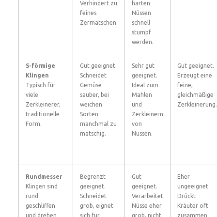
Verhindert zu
harten
feines
Nüssen
Zermatschen.
schnell
stumpf
werden.
S-förmige
Gut geeignet.
Sehr gut
Gut geeignet.
Klingen
Schneidet
geeignet.
Erzeugt eine
Typisch für
Gemüse
Ideal zum
feine,
viele
sauber, bei
Mahlen
gleichmäßige
Zerkleinerer,
weichen
und
Zerkleinerung.
traditionelle
Sorten
Zerkleinern
Form.
manchmal zu
von
matschig.
Nüssen.
Rundmesser
Begrenzt
Gut
Eher
Klingen sind
geeignet.
geeignet.
ungeeignet.
rund
Schneidet
Verarbeitet
Drückt
geschliffen
grob, eignet
Nüsse eher
Kräuter oft
und drehen
sich für
grob, nicht
zusammen