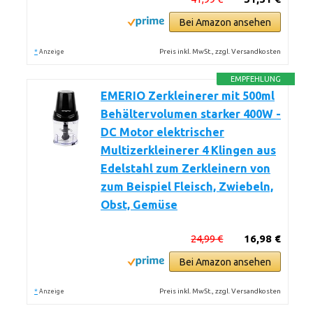
Bei Amazon ansehen
*
Preis inkl. MwSt., zzgl. Versandkosten
Anzeige
EMPFEHLUNG
EMERIO Zerkleinerer mit 500ml
Behältervolumen starker 400W -
DC Motor elektrischer
Multizerkleinerer 4 Klingen aus
Edelstahl zum Zerkleinern von
zum Beispiel Fleisch, Zwiebeln,
Obst, Gemüse
24,99 €
16,98 €
Bei Amazon ansehen
*
Preis inkl. MwSt., zzgl. Versandkosten
Anzeige