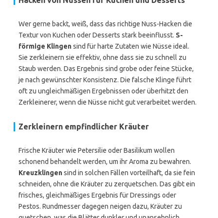
Hacken von Nüssen für Kuchen und Desserts
Wer gerne backt, weiß, dass das richtige Nuss-Hacken die
Textur von Kuchen oder Desserts stark beeinflusst.
S-
förmige Klingen
sind für harte Zutaten wie Nüsse ideal.
Sie zerkleinern sie effektiv, ohne dass sie zu schnell zu
Staub werden. Das Ergebnis sind grobe oder feine Stücke,
je nach gewünschter Konsistenz. Die falsche Klinge führt
oft zu ungleichmäßigen Ergebnissen oder überhitzt den
Zerkleinerer, wenn die Nüsse nicht gut verarbeitet werden.
Zerkleinern empfindlicher Kräuter
Frische Kräuter wie Petersilie oder Basilikum wollen
schonend behandelt werden, um ihr Aroma zu bewahren.
Kreuzklingen
sind in solchen Fällen vorteilhaft, da sie fein
schneiden, ohne die Kräuter zu zerquetschen. Das gibt ein
frisches, gleichmäßiges Ergebnis für Dressings oder
Pestos. Rundmesser dagegen neigen dazu, Kräuter zu
quetschen, was die Blätter dunkler und unansehnlich