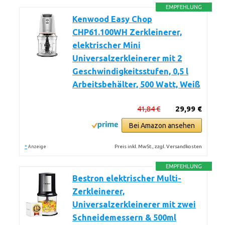
EMPFEHLUNG
Kenwood Easy Chop
CHP61.100WH Zerkleinerer,
elektrischer Mini
Universalzerkleinerer mit 2
Geschwindigkeitsstufen, 0,5 l
Arbeitsbehälter, 500 Watt, Weiß
41,84 €
29,99 €
Bei Amazon ansehen
*
Preis inkl. MwSt., zzgl. Versandkosten
Anzeige
EMPFEHLUNG
Bestron elektrischer Multi-
Zerkleinerer,
Universalzerkleinerer mit zwei
Schneidemessern & 500ml