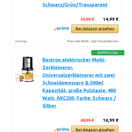
Schwarz/Grün/Transparent
15,99 €
14,99 €
Bei Amazon ansehen
*
Preis inkl. MwSt., zzgl. Versandkosten
Anzeige
EMPFEHLUNG
Bestron elektrischer Multi-
Zerkleinerer,
Universalzerkleinerer mit zwei
Schneidemessern & 500ml
Kapazität, große Pulstaste, 400
Watt, AKC200, Farbe: Schwarz /
Silber
20,99 €
16,99 €
Bei Amazon ansehen