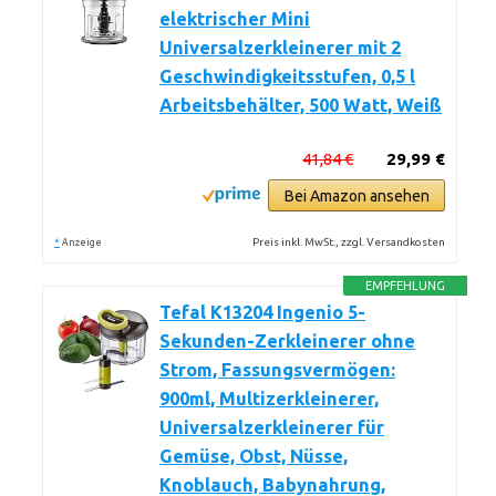
elektrischer Mini
Universalzerkleinerer mit 2
Geschwindigkeitsstufen, 0,5 l
Arbeitsbehälter, 500 Watt, Weiß
41,84 €
29,99 €
Bei Amazon ansehen
*
Preis inkl. MwSt., zzgl. Versandkosten
Anzeige
EMPFEHLUNG
Tefal K13204 Ingenio 5-
Sekunden-Zerkleinerer ohne
Strom, Fassungsvermögen:
900ml, Multizerkleinerer,
Universalzerkleinerer für
Gemüse, Obst, Nüsse,
Knoblauch, Babynahrung,