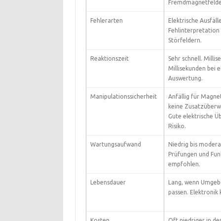
Fremdmagnetfelde
Fehlerarten
Elektrische Ausfälle
Fehlinterpretation 
Störfeldern.
Reaktionszeit
Sehr schnell. Milli
Millisekunden bei e
Auswertung.
Manipulationssicherheit
Anfällig für Magn
keine Zusatzüberw
Gute elektrische 
Risiko.
Wartungsaufwand
Niedrig bis moderat
Prüfungen und Fun
empfohlen.
Lebensdauer
Lang, wenn Umgeb
passen. Elektronik 
Kosten
Oft niedriger in de