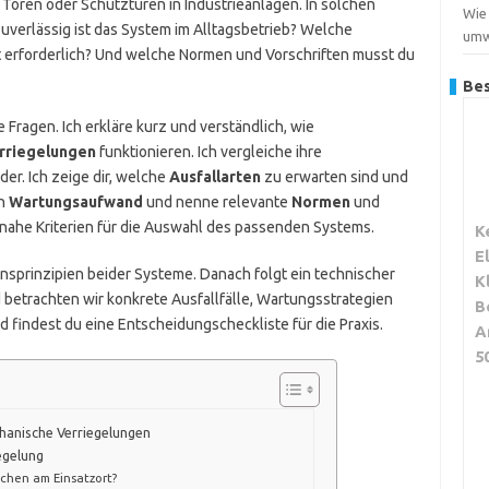
Toren oder Schutztüren in Industrieanlagen. In solchen
Wie 
zuverlässig ist das System im Alltagsbetrieb? Welche
umw
st erforderlich? Und welche Normen und Vorschriften musst du
Bes
 Fragen. Ich erkläre kurz und verständlich, wie
rriegelungen
funktionieren. Ich vergleiche ihre
er. Ich zeige dir, welche
Ausfallarten
zu erwarten sind und
en
Wartungsaufwand
und nenne relevante
Normen
und
ahe Kriterien für die Auswahl des passenden Systems.
K
E
ionsprinzipien beider Systeme. Danach folgt ein technischer
K
 betrachten wir konkrete Ausfallfälle, Wartungsstrategien
B
findest du eine Entscheidungscheckliste für die Praxis.
A
5
hanische Verriegelungen
egelung
hen am Einsatzort?