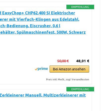
EMPFEHLUNG
 EasyChop+ CHP62.400 SI Elektrischer
erer mit Vierfach-Klingen aus Edelstahl,
h-Bedienung, Eiscrusher, 0,6 l
ehälter, Spülmaschinenfest, 500W, Schwarz
50,00 €
48,01 €
Bei Amazon ansehen
Preis inkl. MwSt., zzgl. Versandkosten
EMPFEHLUNG
 Zerkleinerer Manuell, Multizerkleinerer mit