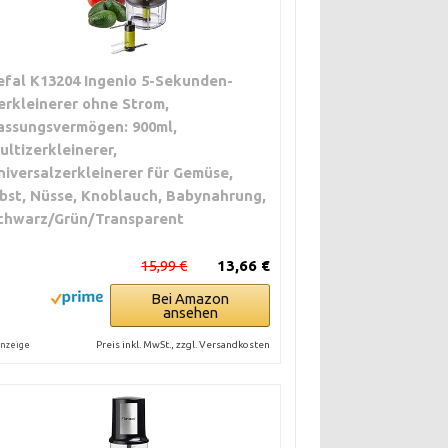
efal K13204 Ingenio 5-Sekunden-
erkleinerer ohne Strom,
assungsvermögen: 900ml,
ultizerkleinerer,
niversalzerkleinerer für Gemüse,
bst, Nüsse, Knoblauch, Babynahrung,
chwarz/Grün/Transparent
15,99 €
13,66 €
Bei Amazon
ansehen
Preis inkl. MwSt., zzgl. Versandkosten
nzeige