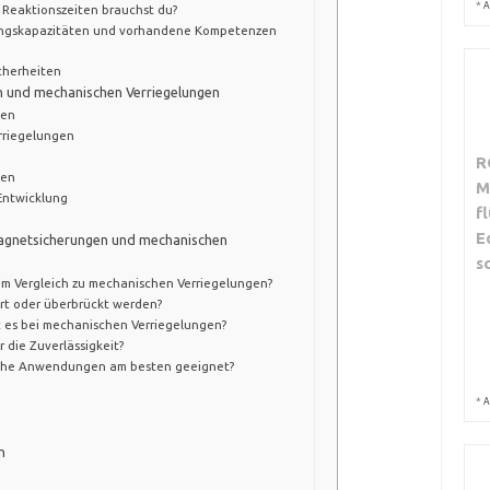
*
A
Reaktionszeiten brauchst du?
ungskapazitäten und vorhandene Kompetenzen
cherheiten
n und mechanischen Verriegelungen
gen
rriegelungen
R
gen
M
Entwicklung
f
E
 Magnetsicherungen und mechanischen
s
m Vergleich zu mechanischen Verriegelungen?
t oder überbrückt werden?
t es bei mechanischen Verriegelungen?
 die Zuverlässigkeit?
tische Anwendungen am besten geeignet?
*
A
n