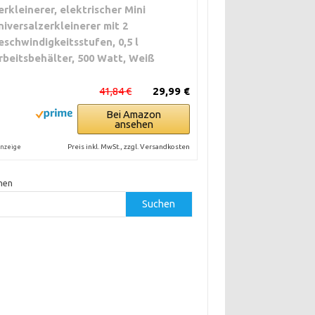
erkleinerer, elektrischer Mini
niversalzerkleinerer mit 2
eschwindigkeitsstufen, 0,5 l
rbeitsbehälter, 500 Watt, Weiß
41,84 €
29,99 €
Bei Amazon
ansehen
Preis inkl. MwSt., zzgl. Versandkosten
nzeige
hen
Suchen