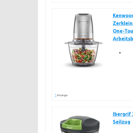
Kenwood
Zerklein
One-Touc
Arbeitsb
*
Anzeige
Ibergrif
Seilzug