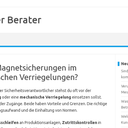
er Berater
Neu
 Magnetsicherungen im
Sind
schen Verriegelungen?
komp
Veru
er Sicherheitsverantwortlicher stehst du oft vor der
Mes
g
oder eine
mechanische Verriegelung
einsetzen sollst.
Was
er Zugänge. Beide haben Vorteile und Grenzen. Die richtige
Betr
ungsaufwand und die Einhaltung von Normen.
Wel
sschleifen
an Produktionsanlagen,
Zutrittskontrollen
in
Kun