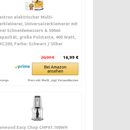
estron elektrischer Multi-
erkleinerer, Universalzerkleinerer mit
wei Schneidemessern & 500ml
apazität, große Pulstaste, 400 Watt,
KC200, Farbe: Schwarz / Silber
20,99 €
16,99 €
Bei Amazon
ansehen
Preis inkl. MwSt., zzgl. Versandkosten
nzeige
enwood Easy Chop CHP61.100WH