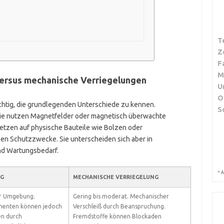
T
Z
F
M
versus mechanische Verriegelungen
U
O
wichtig, die grundlegenden Unterschiede zu kennen.
S
 Sie nutzen Magnetfelder oder magnetisch überwachte
etzen auf physische Bauteile wie Bolzen oder
n Schutzzwecke. Sie unterscheiden sich aber in
nd Wartungsbedarf.
*
A
NG
MECHANISCHE VERRIEGELUNG
er Umgebung.
Gering bis moderat. Mechanischer
nenten können jedoch
Verschleiß durch Beanspruchung.
en durch
Fremdstoffe können Blockaden