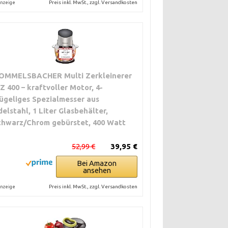
Preis inkl. MwSt., zzgl. Versandkosten
nzeige
OMMELSBACHER Multi Zerkleinerer
Z 400 – kraftvoller Motor, 4-
lügeliges Spezialmesser aus
delstahl, 1 Liter Glasbehälter,
chwarz/Chrom gebürstet, 400 Watt
52,99 €
39,95 €
Bei Amazon
ansehen
Preis inkl. MwSt., zzgl. Versandkosten
nzeige