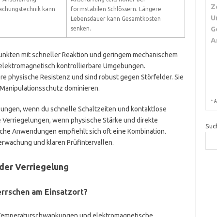
Z
achungstechnik kann
formstabilen Schlössern. Längere
U
Lebensdauer kann Gesamtkosten
G
senken.
A
nkten mit schneller Reaktion und geringem mechanischem
, elektromagnetisch kontrollierbare Umgebungen.
e physische Resistenz und sind robust gegen Störfelder. Sie
d Manipulationsschutz dominieren.
*
A
ungen, wenn du schnelle Schaltzeiten und kontaktlose
Verriegelungen, wenn physische Stärke und direkte
Suc
tische Anwendungen empfiehlt sich oft eine Kombination.
rwachung und klaren Prüfintervallen.
 der Verriegelung
rschen am Einsatzort?
t, Temperaturschwankungen und elektromagnetische