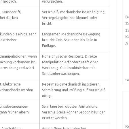
r möglich.
verursachen.
, Sensordrift,
Verschleiß, mechanische Beschädigung,
B
bei starken
Verriegelungsbolzen klemmt oder
Z
bricht.
z
sekunden bis einige zehn
Langsamer. Mechanische Bewegung
K
lektrischer
braucht Zeit. Sekunden bis Teile in
A
Endlage.
etmanipulationen, wenn
Hohe physische Resistenz. Direkte
achung vorhanden ist.
Manipulation erfordert Kraft oder
Überwachung reduziert
Werkzeug. Gut kombinierbar mit
Schutzüberwachungen.
*
A
. Elektrische
Regelmäßig mechanisch inspizieren.
ktionschecks werden
Schmierung und Prüfung auf Verschleiß
nötig.
ungsbedingungen
Sehr lang bei robuster Ausführung.
kann früher altern.
Verschleißteile können jedoch häufiger
ersetzt werden.
K
r Anschaffung.
Anschaffung teils höher bei