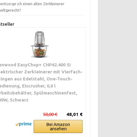
entsorge ich einen alten Zerkleinerer
eltgerecht?
tseller
enwood EasyChop+ CHP62.400 SI
lektrischer Zerkleinerer mit Vierfach-
lingen aus Edelstahl, One-Touch-
edienung, Eiscrusher, 0,6 l
rbeitsbehälter, Spülmaschinenfest,
00W, Schwarz
50,00 €
48,01 €
Bei Amazon
ansehen