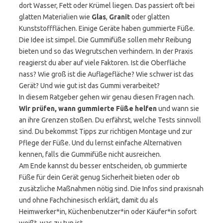
dort Wasser, Fett oder Krümel liegen. Das passiert oft bei
glatten Materialien wie
Glas
,
Granit
oder glatten
Kunststoffflächen. Einige Geräte haben gummierte Füße.
Die Idee ist simpel. Die Gummifüße sollen mehr Reibung
bieten und so das Wegrutschen verhindern. In der Praxis
reagierst du aber auf viele Faktoren. Ist die Oberfläche
nass? Wie groß ist die Auflagefläche? Wie schwer ist das
Gerät? Und wie gut ist das Gummi verarbeitet?
In diesem Ratgeber gehen wir genau diesen Fragen nach.
Wir prüfen, wann gummierte Füße helfen
und wann sie
an ihre Grenzen stoßen. Du erfährst, welche Tests sinnvoll
sind. Du bekommst Tipps zur richtigen Montage und zur
Pflege der Füße. Und du lernst einfache Alternativen
kennen, falls die Gummifüße nicht ausreichen.
Am Ende kannst du besser entscheiden, ob gummierte
Füße für dein Gerät genug Sicherheit bieten oder ob
zusätzliche Maßnahmen nötig sind. Die Infos sind praxisnah
und ohne Fachchinesisch erklärt, damit du als
Heimwerker*in, Küchenbenutzer*in oder Käufer*in sofort