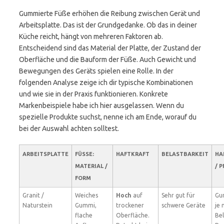
Gummierte Füße erhöhen die Reibung zwischen Gerät und
Arbeitsplatte. Das ist der Grundgedanke. Ob das in deiner
Küche reicht, hängt von mehreren Faktoren ab.
Entscheidend sind das Material der Platte, der Zustand der
Oberfläche und die Bauform der Füße. Auch Gewicht und
Bewegungen des Geräts spielen eine Rolle. In der
folgenden Analyse zeige ich dir typische Kombinationen
und wie sie in der Praxis funktionieren. Konkrete
Markenbeispiele habe ich hier ausgelassen. Wenn du
spezielle Produkte suchst, nenne ich am Ende, worauf du
bei der Auswahl achten solltest.
ARBEITSPLATTE
FÜSSE: M
HAFTKRAFT
BELASTBARKEIT
HA
ATERIAL / F
/ 
ORM
Granit /
Weiches
Hoch
auf
Sehr gut für
Gu
Naturstein
Gummi,
trockener
schwere Geräte
je 
flache
Oberfläche.
Bel