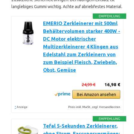
langlebiges Gummi wichtig. Achte auf abriebfestes Material.
EMPFEHLUNG
EMERIO Zerkleinerer mit 500ml
Behältervolumen starker 400W -
DC Motor elektrischer
Multizerkleinerer 4 Klingen aus
Edelstahl zum Zerkleinern von
zum Beispiel Fleisch, Zwiebeln,
Obst, Gemüse
24,99 €
16,98 €
Bei Amazon ansehen
*
Preis inkl. MwSt., zzgl. Versandkosten
Anzeige
EMPFEHLUNG
Tefal 5-Sekunden Zerkleinerer,
ohne Strom, Fassungsvermögen: