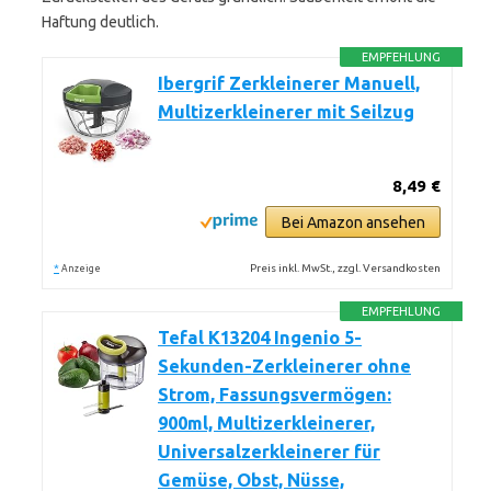
Haftung deutlich.
EMPFEHLUNG
Ibergrif Zerkleinerer Manuell,
Multizerkleinerer mit Seilzug
8,49 €
Bei Amazon ansehen
*
Preis inkl. MwSt., zzgl. Versandkosten
Anzeige
EMPFEHLUNG
Tefal K13204 Ingenio 5-
Sekunden-Zerkleinerer ohne
Strom, Fassungsvermögen:
900ml, Multizerkleinerer,
Universalzerkleinerer für
Gemüse, Obst, Nüsse,