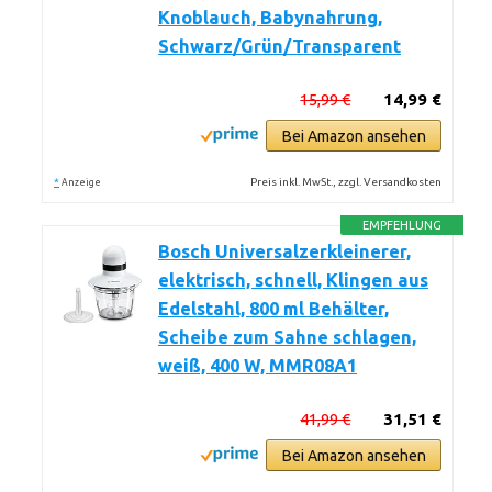
Knoblauch, Babynahrung,
Schwarz/Grün/Transparent
15,99 €
14,99 €
Bei Amazon ansehen
*
Preis inkl. MwSt., zzgl. Versandkosten
Anzeige
EMPFEHLUNG
Bosch Universalzerkleinerer,
elektrisch, schnell, Klingen aus
Edelstahl, 800 ml Behälter,
Scheibe zum Sahne schlagen,
weiß, 400 W, MMR08A1
41,99 €
31,51 €
Bei Amazon ansehen