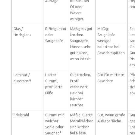
Auflage
Rutscht bei
Re
Öl oder
rei
Wasser
weniger.
Glas /
Riffelgummi
Mäßig bis gut
Mäßig;
Sa
Hochglanz
oder
trocken.
Saugnäpfe
be
Saugnäpfe
Saugnäpfe
weniger
sa
können sehr
belastbar bei
Ob
gut halten,
Gewichtsspitzen
Gu
wenn intakt.
Ris
ers
Laminat /
Harter
Gut trocken.
Gut für mittlere
Pfl
Kunststoff
Gummi,
Profil
Gewichte
Sch
profilierte
verbessert
sic
Füße
Halt bei
ab
leichter
Feuchte.
Edelstahl
Gummi mit
Mäßig. Glatte
Gut, wenn große
Gu
weicher
Metallflächen
Auflagefläche
ge
Sohle oder
sind kritisch
Ch
Saugnapf
bei Nässe.
res