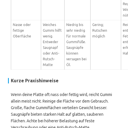
Re
Wi
nöt
Nasse oder
Weiches
Niedrig bis
Gering;
Rei
fettige
Gummi hilft
sehr niedrig
Rutschen
ent
Oberfläche
wenig.
für normale
möglich
Fet
Entweder
Gummifüße.
en
Saugnapf
Saugnäpfe
er
oder Anti-
können
Ha
Rutsch-
versagen bei
Matte
Öl.
Kurze Praxishinweise
Wenn deine Platte oft nass oder fettig wird, reicht Gummi
allein meist nicht. Reinige die Fläche vor dem Gebrauch.
Große, flache Gummiflächen verteilen Gewicht besser.
Saugnäpfe bieten starken Halt auf glatten, sauberen
Flächen. Achte bei höherer Belastung auf feste
Verschraubung oder eine Anti-Rutsch-Matte.