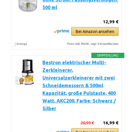
500 ml
12,99 €
Bei Amazon ansehen
*
Preis inkl. MwSt., zzgl. Versandkosten
Anzeige
EMPFEHLUNG
Bestron elektrischer Multi-
Zerkleinerer,
Universalzerkleinerer mit zwei
Schneidemessern & 500ml
Kapazität, große Pulstaste, 400
Watt, AKC200, Farbe: Schwarz /
Silber
20,99 €
16,99 €